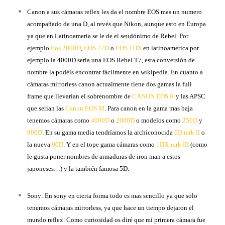
Canon a sus cámaras reflex les da el nombre EOS mas un numero
acompañado de una D, al revés que Nikon, aunque esto en Europa
ya que en Latinoameria se le de el seudónimo de Rebel. Por
ejemplo
Eos 2000D
,
EOS 77D
o
EOS 1DX
en latinoamerica por
ejemplo la 4000D seria una EOS Rebel T7, esta conversión de
nombre la podéis encontrar fácilmente en wikipedia. En cuanto a
cámaras mirrorless canon actualmente tiene dos gamas la full
frame que llevarían el sobrenombre de
CANON EOS R
y las APSC
que serian las
Canon EOS M
. Para canon en la gama mas baja
tenemos cámaras como
4000D
o
2000D
o modelos como
250D
y
800D
. En su gama media tendríamos la archiconocida
6D mrk II
o
la nueva
90D
. Y en el tope gama cámaras como
1DX-mrk III
(como
le gusta poner nombres de armaduras de iron man a estos
japoneses…) y la también famosa 5D.
Sony: En sony en cierta forma todo es mas sencillo ya que solo
tenemos cámaras mirrorless, ya que hace un tiempo dejaron el
mundo reflex. Como curiosidad os diré que mi primera cámara fue