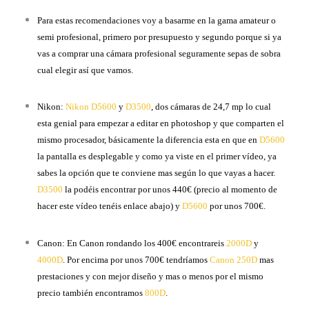
Para estas recomendaciones voy a basarme en la gama amateur o
semi profesional, primero por presupuesto y segundo porque si ya
vas a comprar una cámara profesional seguramente sepas de sobra
cual elegir así que vamos.
Nikon:
Nikon D5600
y
D3500
, dos cámaras de 24,7 mp lo cual
esta genial para empezar a editar en photoshop y que comparten el
mismo procesador, básicamente la diferencia esta en que en
D5600
la pantalla es desplegable y como ya viste en el primer vídeo, ya
sabes la opción que te conviene mas según lo que vayas a hacer.
D3500
la podéis encontrar por unos 440€ (precio al momento de
hacer este vídeo tenéis enlace abajo) y
D5600
por unos 700€.
Canon: En Canon rondando los 400€ encontrareis
2000D
y
4000D
. Por encima por unos 700€ tendríamos
Canon 250D
mas
prestaciones y con mejor diseño y mas o menos por el mismo
precio también encontramos
800D
.