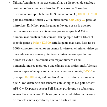
Nikon: Actualmente las tres compañías ya disponen de catalogo
tanto en reflex como en mirrorles. En el caso de Nikon las
diferenciaremos por la letras D+Numero como D6,
D850
o
D7500
para las cámaras Reflex y Z+Numero como
Z50
,
Z6
y
Z7
para las
mirrorless. En Nikon para la gama reflex que es en la que nos
centraremos en este caso tenemos que saber que A MAYOR
numero, mas amateur es la cámara. Por ejemplo Nikon D6 es el
tope de gama y
Nikon D3500
seria la gama mas baja. Esto no es
100% correcto si tenemos en cuenta lo visto en el primer vídeo ya
que cada cámara es mas potente en ciertos factores por lo que
quizás en vídeo una cámara con mayor numero en su
nomenclatura sea mejor que una cámara mas profesional. Además
tenemos que saber que en la gama amateur va al revés,
D3500
es
peor que
D7500
, si si, todo un lio. A parte de esto debemos saber
que Nikon diferencia sus sensores con las siglas DX para sensor
APS-C y FX para su sensor Full Frame, por lo que ya sabéis que
sensor lleva cada una. En la segunda parte del vídeo hablaremos
de modelos mas específicos, quédate hasta el final!