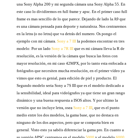
una Sony Alpha 200 y mi segunda cámara una Sony Alpha 55. En
este caso lo dividiremos en full frame y apsc. En el primer caso full
frame es mas sencillo de lo que parece. Dejando de lado la A9 que
es una cámara pensada para deporte y naturaleza. Nos centraremos
en la letra (o no letra) que va detrás del numero. Os pongo el
ejemplo con mi cámara.
Sony a 7 III
la podemos encontrar en tres
modelo: Por un lado
Sony a 7R III
que es mi cámara lleva la R de
resolución, es la versión de la cámara que busca las fotos con
mayor resolución, en mi caso 42MPX, por lo tanto esta enfocada a
fotógrafos que necesiten mucha resolución, en el primer vídeo ya
vimos que esto es genial, para edición de piel y producto. El
Segundo modelo seria Sony a 7S III que es el modelo dedicado a
la sensibilidad, ideal para videógrafos ya que tiene un gran rango
dinámico y una buena respuesta a ISOS altos. Y por ultimo la
versión que no incluye letra, osea
Sony a 7 III
, que es el punto
medio entre los dos modelos, la gama base, que no destaca en
ninguno de los dos aspectos, pero que se comporta bien en
general. Visto esto ya sabéis diferenciar la gama pro. En cuanto a
su versión APSC centrarnos en el modelo
5000
y el modelo
6000
.