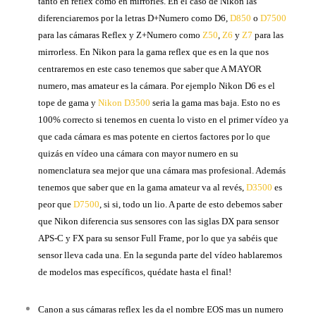
tanto en reflex como en mirrorles. En el caso de Nikon las
diferenciaremos por la letras D+Numero como D6,
D850
o
D7500
para las cámaras Reflex y Z+Numero como
Z50
,
Z6
y
Z7
para las
mirrorless. En Nikon para la gama reflex que es en la que nos
centraremos en este caso tenemos que saber que A MAYOR
numero, mas amateur es la cámara. Por ejemplo Nikon D6 es el
tope de gama y
Nikon D3500
seria la gama mas baja. Esto no es
100% correcto si tenemos en cuenta lo visto en el primer vídeo ya
que cada cámara es mas potente en ciertos factores por lo que
quizás en vídeo una cámara con mayor numero en su
nomenclatura sea mejor que una cámara mas profesional. Además
tenemos que saber que en la gama amateur va al revés,
D3500
es
peor que
D7500
, si si, todo un lio. A parte de esto debemos saber
que Nikon diferencia sus sensores con las siglas DX para sensor
APS-C y FX para su sensor Full Frame, por lo que ya sabéis que
sensor lleva cada una. En la segunda parte del vídeo hablaremos
de modelos mas específicos, quédate hasta el final!
Canon a sus cámaras reflex les da el nombre EOS mas un numero