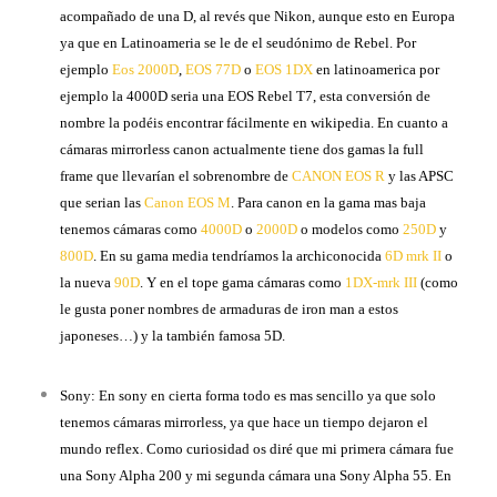
acompañado de una D, al revés que Nikon, aunque esto en Europa
ya que en Latinoameria se le de el seudónimo de Rebel. Por
ejemplo
Eos 2000D
,
EOS 77D
o
EOS 1DX
en latinoamerica por
ejemplo la 4000D seria una EOS Rebel T7, esta conversión de
nombre la podéis encontrar fácilmente en wikipedia. En cuanto a
cámaras mirrorless canon actualmente tiene dos gamas la full
frame que llevarían el sobrenombre de
CANON EOS R
y las APSC
que serian las
Canon EOS M
. Para canon en la gama mas baja
tenemos cámaras como
4000D
o
2000D
o modelos como
250D
y
800D
. En su gama media tendríamos la archiconocida
6D mrk II
o
la nueva
90D
. Y en el tope gama cámaras como
1DX-mrk III
(como
le gusta poner nombres de armaduras de iron man a estos
japoneses…) y la también famosa 5D.
Sony: En sony en cierta forma todo es mas sencillo ya que solo
tenemos cámaras mirrorless, ya que hace un tiempo dejaron el
mundo reflex. Como curiosidad os diré que mi primera cámara fue
una Sony Alpha 200 y mi segunda cámara una Sony Alpha 55. En