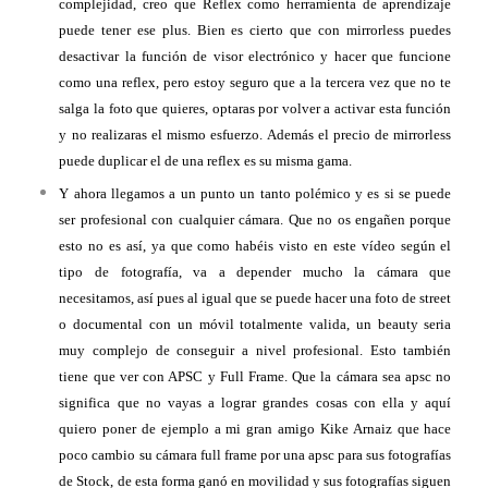
complejidad, creo que Reflex como herramienta de aprendizaje
puede tener ese plus. Bien es cierto que con mirrorless puedes
desactivar la función de visor electrónico y hacer que funcione
como una reflex, pero estoy seguro que a la tercera vez que no te
salga la foto que quieres, optaras por volver a activar esta función
y no realizaras el mismo esfuerzo. Además el precio de mirrorless
puede duplicar el de una reflex es su misma gama.
Y ahora llegamos a un punto un tanto polémico y es si se puede
ser profesional con cualquier cámara. Que no os engañen porque
esto no es así, ya que como habéis visto en este vídeo según el
tipo de fotografía, va a depender mucho la cámara que
necesitamos, así pues al igual que se puede hacer una foto de street
o documental con un móvil totalmente valida, un beauty seria
muy complejo de conseguir a nivel profesional. Esto también
tiene que ver con APSC y Full Frame. Que la cámara sea apsc no
significa que no vayas a lograr grandes cosas con ella y aquí
quiero poner de ejemplo a mi gran amigo Kike Arnaiz que hace
poco cambio su cámara full frame por una apsc para sus fotografías
de Stock, de esta forma ganó en movilidad y sus fotografías siguen