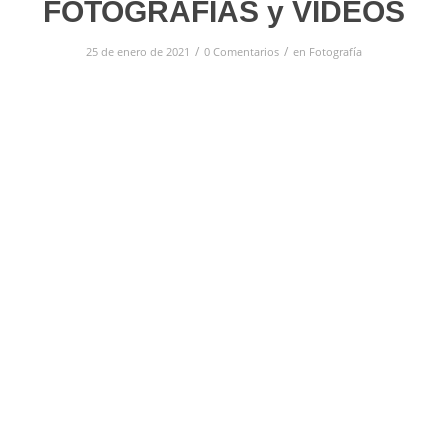
FOTOGRAFÍAS y VÍDEOS
/
/
25 de enero de 2021
0 Comentarios
en
Fotografía