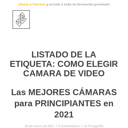
¡Únete a Patreon
y accede a toda mi formación premium!
LISTADO DE LA
ETIQUETA:
COMO ELEGIR
CAMARA DE VIDEO
Las MEJORES CÁMARAS
para PRINCIPIANTES en
2021
/
/
25 de enero de 2021
0 Comentarios
en
Fotografía