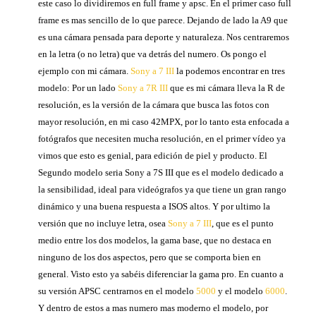
este caso lo dividiremos en full frame y apsc. En el primer caso full
frame es mas sencillo de lo que parece. Dejando de lado la A9 que
es una cámara pensada para deporte y naturaleza. Nos centraremos
en la letra (o no letra) que va detrás del numero. Os pongo el
ejemplo con mi cámara.
Sony a 7 III
la podemos encontrar en tres
modelo: Por un lado
Sony a 7R III
que es mi cámara lleva la R de
resolución, es la versión de la cámara que busca las fotos con
mayor resolución, en mi caso 42MPX, por lo tanto esta enfocada a
fotógrafos que necesiten mucha resolución, en el primer vídeo ya
vimos que esto es genial, para edición de piel y producto. El
Segundo modelo seria Sony a 7S III que es el modelo dedicado a
la sensibilidad, ideal para videógrafos ya que tiene un gran rango
dinámico y una buena respuesta a ISOS altos. Y por ultimo la
versión que no incluye letra, osea
Sony a 7 III
, que es el punto
medio entre los dos modelos, la gama base, que no destaca en
ninguno de los dos aspectos, pero que se comporta bien en
general. Visto esto ya sabéis diferenciar la gama pro. En cuanto a
su versión APSC centrarnos en el modelo
5000
y el modelo
6000
.
Y dentro de estos a mas numero mas moderno el modelo, por