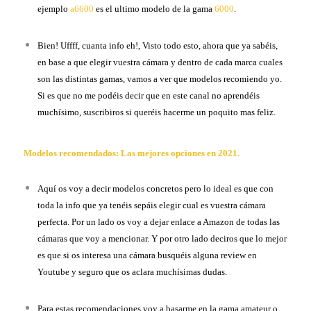
ejemplo
a6600
es el ultimo modelo de la gama
6000
.
Bien! Uffff, cuanta info eh!, Visto todo esto, ahora que ya sabéis,
en base a que elegir vuestra cámara y dentro de cada marca cuales
son las distintas gamas, vamos a ver que modelos recomiendo yo.
Si es que no me podéis decir que en este canal no aprendéis
muchísimo, suscribiros si queréis hacerme un poquito mas feliz.
Modelos recomendados: Las mejores opciones en 2021.
Aquí os voy a decir modelos concretos pero lo ideal es que con
toda la info que ya tenéis sepáis elegir cual es vuestra cámara
perfecta. Por un lado os voy a dejar enlace a Amazon de todas las
cámaras que voy a mencionar. Y por otro lado deciros que lo mejor
es que si os interesa una cámara busquéis alguna review en
Youtube y seguro que os aclara muchísimas dudas.
Para estas recomendaciones voy a basarme en la gama amateur o