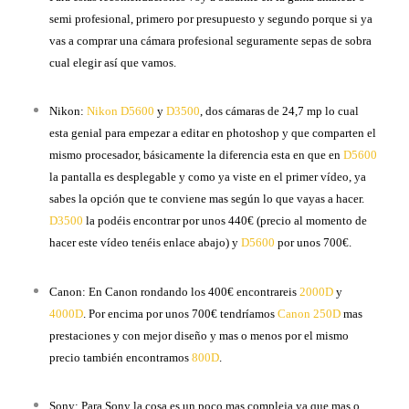
semi profesional, primero por presupuesto y segundo porque si ya
vas a comprar una cámara profesional seguramente sepas de sobra
cual elegir así que vamos.
Nikon:
Nikon D5600
y
D3500
, dos cámaras de 24,7 mp lo cual
esta genial para empezar a editar en photoshop y que comparten el
mismo procesador, básicamente la diferencia esta en que en
D5600
la pantalla es desplegable y como ya viste en el primer vídeo, ya
sabes la opción que te conviene mas según lo que vayas a hacer.
D3500
la podéis encontrar por unos 440€ (precio al momento de
hacer este vídeo tenéis enlace abajo) y
D5600
por unos 700€.
Canon: En Canon rondando los 400€ encontrareis
2000D
y
4000D
. Por encima por unos 700€ tendríamos
Canon 250D
mas
prestaciones y con mejor diseño y mas o menos por el mismo
precio también encontramos
800D
.
Sony: Para Sony la cosa es un poco mas compleja ya que mas o