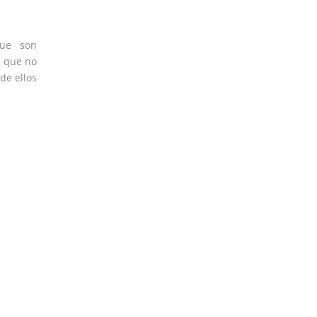
que son
s
que no
de ellos