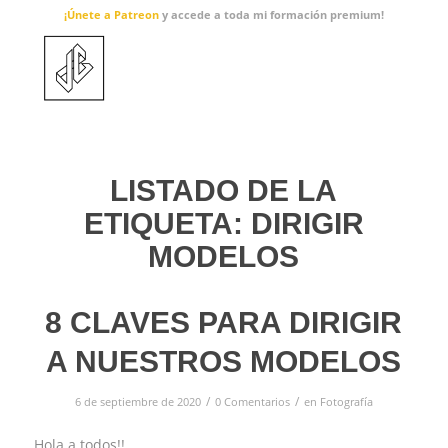
¡Únete a Patreon
y accede a toda mi formación premium!
LISTADO DE LA
ETIQUETA:
DIRIGIR
MODELOS
8 CLAVES PARA DIRIGIR
A NUESTROS MODELOS
/
/
6 de septiembre de 2020
0 Comentarios
en
Fotografía
Hola a todos!!