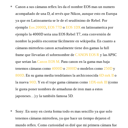
Canon a sus cámaras reflex les da el nombre EOS mas un numero
acompañado de una D, al revés que Nikon, aunque esto en Europa
ya que en Latinoameria se le de el seudónimo de Rebel. Por
ejemplo
Eos 2000D
,
EOS 77D
o
EOS 1DX
en latinoamerica por
ejemplo la 4000D seria una EOS Rebel T7, esta conversión de
nombre la podéis encontrar fácilmente en wikipedia. En cuanto a
cámaras mirrorless canon actualmente tiene dos gamas la full
frame que llevarían el sobrenombre de
CANON EOS R
y las APSC
que serian las
Canon EOS M
. Para canon en la gama mas baja
tenemos cámaras como
4000D
o
2000D
o modelos como
250D
y
800D
. En su gama media tendríamos la archiconocida
6D mrk II
o
la nueva
90D
. Y en el tope gama cámaras como
1DX-mrk III
(como
le gusta poner nombres de armaduras de iron man a estos
japoneses…) y la también famosa 5D.
Sony: En sony en cierta forma todo es mas sencillo ya que solo
tenemos cámaras mirrorless, ya que hace un tiempo dejaron el
mundo reflex. Como curiosidad os diré que mi primera cámara fue