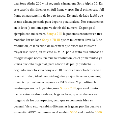
una Sony Alpha 200 y mi segunda cámara una Sony Alpha 55. En
este caso lo dividiremos en full frame y apsc. En el primer caso full
frame es mas sencillo de lo que parece. Dejando de lado la A9 que
es una cámara pensada para deporte y naturaleza. Nos centraremos
en la letra (o no letra) que va detrás del numero. Os pongo el
ejemplo con mi cámara.
Sony a 7 III
la podemos encontrar en tres
modelo: Por un lado
Sony a 7R III
que es mi cámara lleva la R de
resolución, es la versión de la cámara que busca las fotos con
mayor resolución, en mi caso 42MPX, por lo tanto esta enfocada a
fotógrafos que necesiten mucha resolución, en el primer vídeo ya
vimos que esto es genial, para edición de piel y producto. El
Segundo modelo seria Sony a 7S III que es el modelo dedicado a
la sensibilidad, ideal para videógrafos ya que tiene un gran rango
dinámico y una buena respuesta a ISOS altos. Y por ultimo la
versión que no incluye letra, osea
Sony a 7 III
, que es el punto
medio entre los dos modelos, la gama base, que no destaca en
ninguno de los dos aspectos, pero que se comporta bien en
general. Visto esto ya sabéis diferenciar la gama pro. En cuanto a
su versión APSC centrarnos en el modelo
5000
y el modelo
6000
.