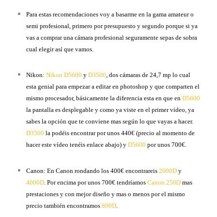
Para estas recomendaciones voy a basarme en la gama amateur o
semi profesional, primero por presupuesto y segundo porque si ya
vas a comprar una cámara profesional seguramente sepas de sobra
cual elegir así que vamos.
Nikon:
Nikon D5600
y
D3500
, dos cámaras de 24,7 mp lo cual
esta genial para empezar a editar en photoshop y que comparten el
mismo procesador, básicamente la diferencia esta en que en
D5600
la pantalla es desplegable y como ya viste en el primer vídeo, ya
sabes la opción que te conviene mas según lo que vayas a hacer.
D3500
la podéis encontrar por unos 440€ (precio al momento de
hacer este vídeo tenéis enlace abajo) y
D5600
por unos 700€.
Canon: En Canon rondando los 400€ encontrareis
2000D
y
4000D
. Por encima por unos 700€ tendríamos
Canon 250D
mas
prestaciones y con mejor diseño y mas o menos por el mismo
precio también encontramos
800D
.