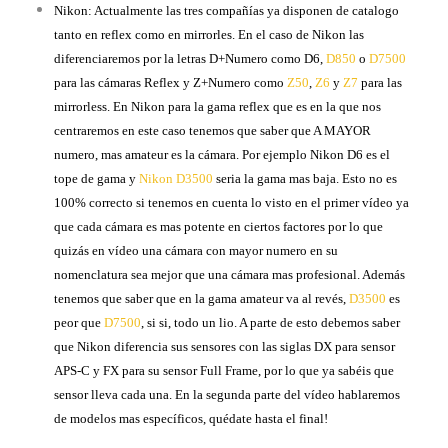
Nikon: Actualmente las tres compañías ya disponen de catalogo
tanto en reflex como en mirrorles. En el caso de Nikon las
diferenciaremos por la letras D+Numero como D6,
D850
o
D7500
para las cámaras Reflex y Z+Numero como
Z50
,
Z6
y
Z7
para las
mirrorless. En Nikon para la gama reflex que es en la que nos
centraremos en este caso tenemos que saber que A MAYOR
numero, mas amateur es la cámara. Por ejemplo Nikon D6 es el
tope de gama y
Nikon D3500
seria la gama mas baja. Esto no es
100% correcto si tenemos en cuenta lo visto en el primer vídeo ya
que cada cámara es mas potente en ciertos factores por lo que
quizás en vídeo una cámara con mayor numero en su
nomenclatura sea mejor que una cámara mas profesional. Además
tenemos que saber que en la gama amateur va al revés,
D3500
es
peor que
D7500
, si si, todo un lio. A parte de esto debemos saber
que Nikon diferencia sus sensores con las siglas DX para sensor
APS-C y FX para su sensor Full Frame, por lo que ya sabéis que
sensor lleva cada una. En la segunda parte del vídeo hablaremos
de modelos mas específicos, quédate hasta el final!