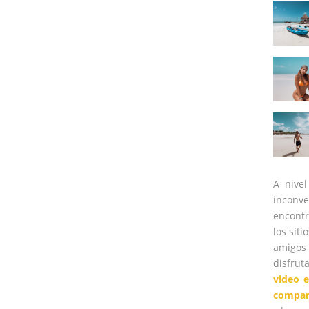
A nivel
inconve
encontr
los sit
amigos 
disfru
video 
compart