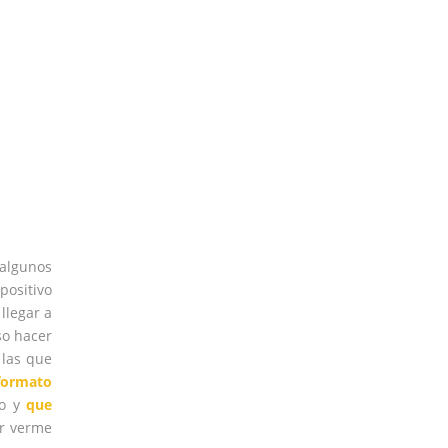
 algunos
positivo
llegar a
so hacer
 las que
formato
ho y
que
or verme