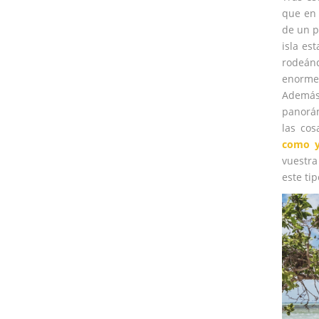
que en 
de un p
isla es
rodeán
enorme
Además
panorám
las co
como y
vuestra
este ti