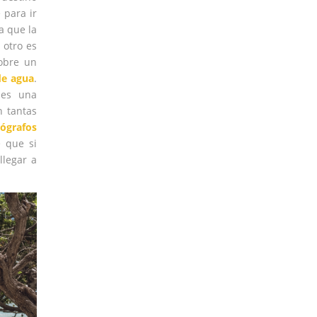
 para ir
a que la
 otro es
obre un
de agua
.
nes una
n tantas
ógrafos
é que si
llegar a