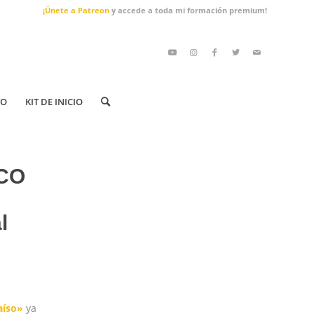
¡Únete a Patreon
y accede a toda mi formación premium!
TO
KIT DE INICIO
CO
l
aíso»
ya