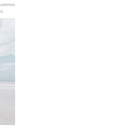
 pudimos
s.