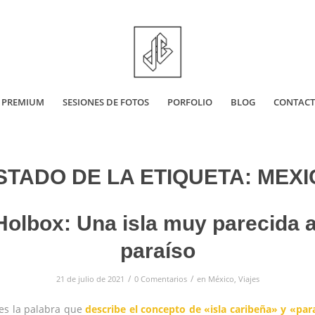
 PREMIUM
SESIONES DE FOTOS
PORFOLIO
BLOG
CONTAC
STADO DE LA ETIQUETA:
MEXI
Holbox: Una isla muy parecida a
paraíso
/
/
21 de julio de 2021
0 Comentarios
en
México
,
Viajes
es la palabra que
describe el concepto de «isla caribeña» y «par