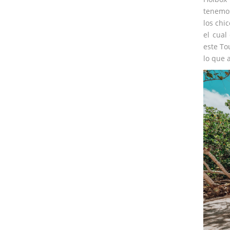
tenemo
los chi
el cual
este To
lo que 