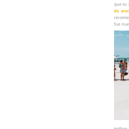
que es 
de aren
recome
fue nue
Holbox