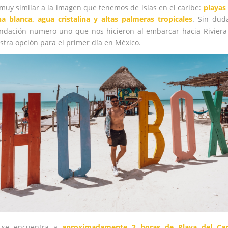
muy similar a la imagen que tenemos de islas en el caribe:
playas
a blanca, agua cristalina y altas palmeras tropicales
. Sin dud
ndación numero uno que nos hicieron al embarcar hacia Riviera
stra opción para el primer día en México.
 se encuentra a
aproximadamente 2 horas de Playa del Ca