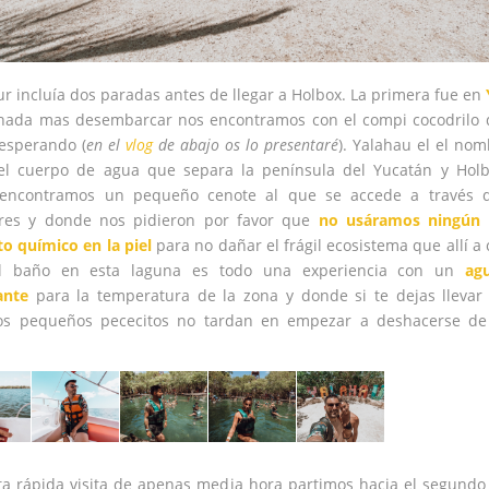
ur incluía dos paradas antes de llegar a Holbox. La primera fue en
nada mas desembarcar nos encontramos con el compi cocodrilo 
esperando (
en el
vlog
de abajo os lo presentaré
). Yalahau el el no
 el cuerpo de agua que separa la península del Yucatán y Holb
encontramos un pequeño cenote al que se accede a través 
res y donde nos pidieron por favor que
no usáramos ningún 
o químico en la piel
para no dañar el frágil ecosistema que allí a
El baño en esta laguna es todo una experiencia con un
ag
ante
para la temperatura de la zona y donde si te dejas llevar
os pequeños pececitos no tardan en empezar a deshacerse de 
.
ta rápida visita de apenas media hora partimos hacia el segundo