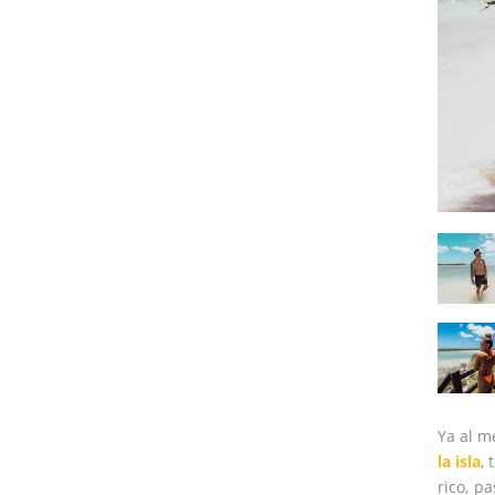
Ya al m
la isla
,
rico, p