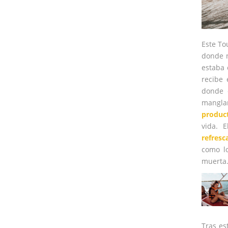
Este To
donde 
estaba 
recibe
donde 
mangla
product
vida. 
refresc
como l
muerta
Tras es