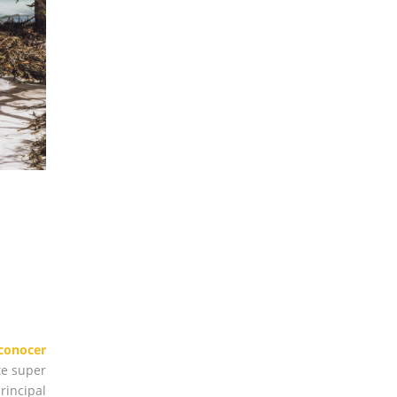
 conocer
te super
rincipal