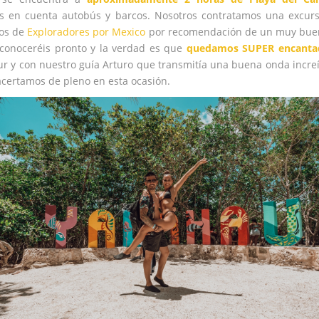
s en cuenta autobús y barcos. Nosotros contratamos una excurs
cos de
Exploradores por Mexico
por recomendación de un muy bue
 conoceréis pronto y la verdad es que
quedamos SUPER encanta
ur y con nuestro guía Arturo que transmitía una buena onda increí
acertamos de pleno en esta ocasión.