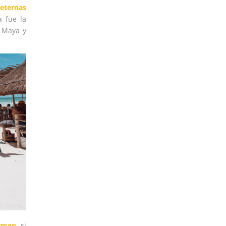
 eternas
a fue la
 Maya y
rmen
si