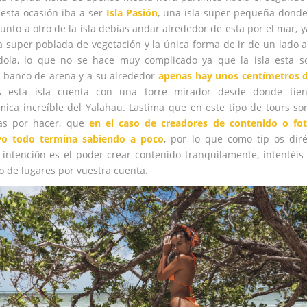
esta ocasión iba a ser
Isla Pasión
, una isla super pequeña donde
unto a otro de la isla debías andar alrededor de esta por el mar, y
ta super poblada de vegetación y la única forma de ir de un lado a
dola, lo que no se hace muy complicado ya que la isla esta s
 banco de arena y a su alrededor
apenas hay unos centímetros 
 esta isla cuenta con una torre mirador desde donde tie
ica increíble del Yalahau. Lastima que en este tipo de tours so
sas por hacer, que
en el caso de creadores de contenido o fot
o todo termina sabiendo a poco
, por lo que como tip os dir
 intención es el poder crear contenido tranquilamente, intentéis 
po de lugares por vuestra cuenta.