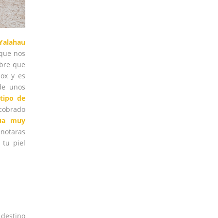
Yalahau
que nos
mbre que
ox y es
de unos
tipo de
 cobrado
ua muy
 notaras
tu piel
 destino