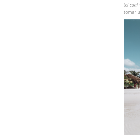
(
el cual 
tomar u